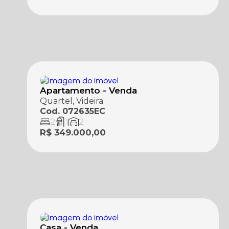
Apartamento - Venda
Quartel, Videira
Cod. 072635EC
2
1
2
R$ 349.000,00
Casa - Venda