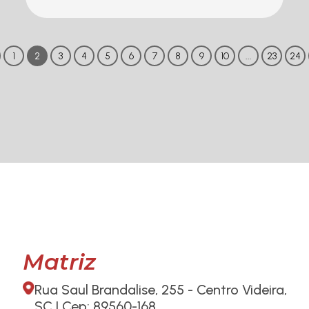
1
2
3
4
5
6
7
8
9
10
...
23
24
Matriz
Rua Saul Brandalise, 255 - Centro Videira,
SC | Cep: 89560-168