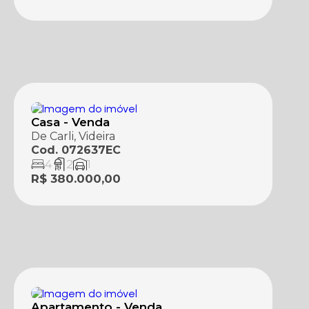
Casa - Venda
De Carli, Videira
Cod. 072637EC
4
2
1
R$ 380.000,00
Apartamento - Venda