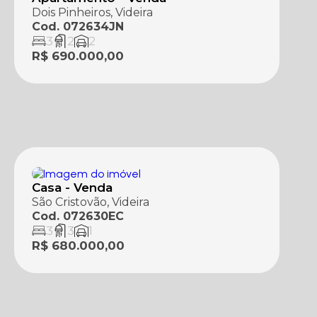
Dois Pinheiros, Videira
Cod. 072634JN
3
2
2
R$ 690.000,00
Casa - Venda
São Cristovão, Videira
Cod. 072630EC
3
3
1
R$ 680.000,00